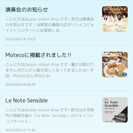
演奏会のお知らせ
こんにちは♪piano school drop.です✨本日は演奏会
のお知らせです！当教室の講師川辺がソレイユジョ
イントコンサートに出演致しま...
2024/09/14 16:03
Motecoに掲載されました‼︎
こんにちは♪piano school drop.です✨暑さは変わり
ませんがだんだん風が涼しくなってきましたね✨今
回、Motecoさんがふじみ...
2024/09/04 09:33
Le Note Sensible
こんにちは♪piano school drop.です✨昨日は大学時
代の恩師主催の「Le Note Sensible」のジョイント
コンサートに...
2024/09/02 11:40