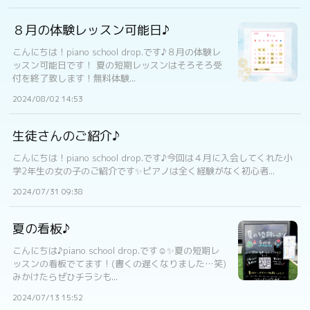
８月の体験レッスン可能日♪
こんにちは！piano school drop.です♪８月の体験レ
ッスン可能日です！ 夏の短期レッスンはそろそろ受
付を終了致します！無料体験...
2024/08/02 14:53
生徒さんのご紹介♪
こんにちは！piano school drop.です♪今回は４月に入会してくれた小
学2年生の女の子のご紹介です✨ピアノは全く経験がなく初心者...
2024/07/31 09:38
夏の看板♪
こんにちは♪piano school drop.です☺️✨夏の短期レ
ッスンの看板でてます！(書くの遅くなりました…笑)
みかけたらぜひチラシも...
2024/07/13 15:52