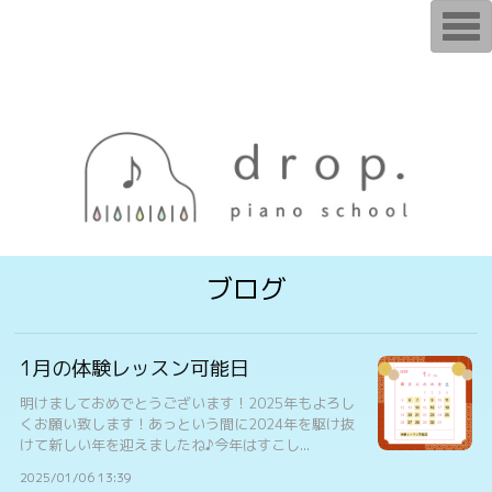
T
o
g
g
l
e
n
a
v
i
g
a
t
i
o
n
ブログ
1月の体験レッスン可能日
明けましておめでとうございます！2025年もよろし
くお願い致します！あっという間に2024年を駆け抜
けて新しい年を迎えましたね♪今年はすこし...
2025/01/06 13:39