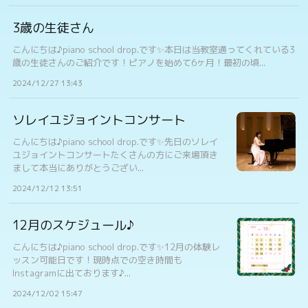
3歳の生徒さん
こんにちは♪piano school drop.です✨本日は当教室通ってくれている3
歳の生徒さんのご紹介です！ピアノを始めて6ヶ月！最初の頃...
2024/12/27 13:43
ソレイユジョイントコンサート
こんにちは♪piano school drop.です✨先日のソレイ
ユジョイントコンサートたくさんの方にご来場頂き
まして本当にありがとうござい...
2024/12/12 13:51
12月のスケジュール♪
こんにちは♪piano school drop.です✨12月の体験レ
ッスン可能日です！現時点での空き時間も
Instagramに出ております♪...
2024/12/02 15:47